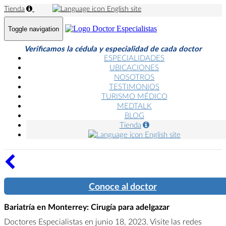
Tienda
English site
Toggle navigation
Verificamos la cédula y especialidad de cada doctor
ESPECIALIDADES
UBICACIONES
NOSOTROS
TESTIMONIOS
TURISMO MÉDICO
MEDTALK
BLOG
Tienda
English site
Conoce al doctor
Bariatría en Monterrey: Cirugía para adelgazar
Doctores Especialistas en junio 18, 2023. Visite las redes