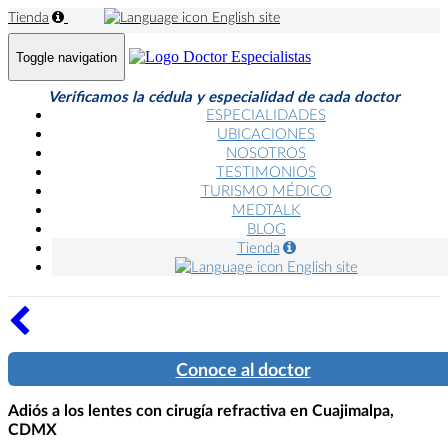
Tienda
English site
Toggle navigation
Verificamos la cédula y especialidad de cada doctor
ESPECIALIDADES
UBICACIONES
NOSOTROS
TESTIMONIOS
TURISMO MÉDICO
MEDTALK
BLOG
Tienda
English site
Conoce al doctor
Adiós a los lentes con cirugía refractiva en Cuajimalpa,
CDMX