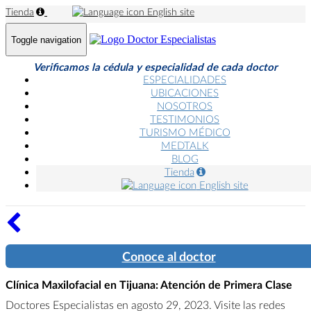
Tienda
English site
Toggle navigation
Verificamos la cédula y especialidad de cada doctor
ESPECIALIDADES
UBICACIONES
NOSOTROS
TESTIMONIOS
TURISMO MÉDICO
MEDTALK
BLOG
Tienda
English site
Conoce al doctor
Clínica Maxilofacial en Tijuana: Atención de Primera Clase
Doctores Especialistas en agosto 29, 2023. Visite las redes