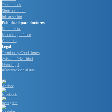
Testimonios
Shortcut menu
Iniciar sesión
Publicidad para doctores
Membresías
Marketing médico
Contacto
Legal
Términos y Condiciones
Aviso de Privacidad
Nota Legal
#Doctorespecialistas