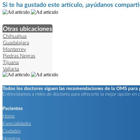
Si te ha gustado este artículo, ¡ayúdanos compart
Otras ubicaciones
Chihuahua
Guadalajara
Monterrey
Piedras Negras
Tijuana
Vallarta
Todos los doctores siguen las recomendaciones de la OMS para ga
Entrevistamos a miles de doctores para ofrecerte la mejor opción en ca
Pacientes
Home
Especialidades
Ciudades
Nosotros