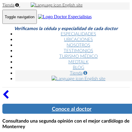
Tienda
English site
Toggle navigation
Verificamos la cédula y especialidad de cada doctor
ESPECIALIDADES
UBICACIONES
NOSOTROS
TESTIMONIOS
TURISMO MÉDICO
MEDTALK
BLOG
Tienda
English site
Conoce al doctor
Consultando una segunda opinión con el mejor cardiólogo de
Monterrey