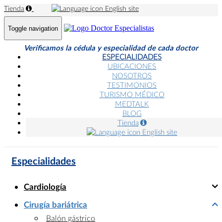
Tienda
English site
Toggle navigation
Verificamos la cédula y especialidad de cada doctor
ESPECIALIDADES
UBICACIONES
NOSOTROS
TESTIMONIOS
TURISMO MÉDICO
MEDTALK
BLOG
Tienda
English site
Especialidades
Cardiología
Cirugía bariátrica
Balón gástrico