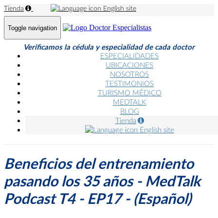
Tienda
English site
Toggle navigation
Verificamos la cédula y especialidad de cada doctor
ESPECIALIDADES
UBICACIONES
NOSOTROS
TESTIMONIOS
TURISMO MÉDICO
MEDTALK
BLOG
Tienda
English site
Beneficios del entrenamiento
pasando los 35 años - MedTalk
Podcast T4 - EP17 - (Español)