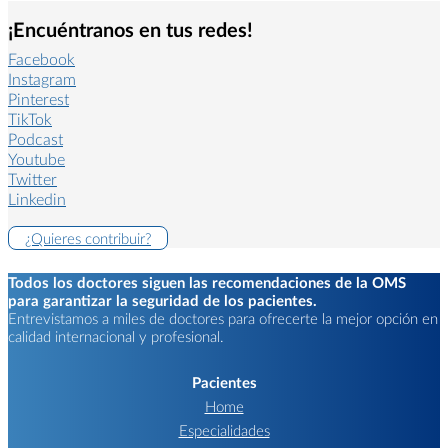
¡Encuéntranos en tus redes!
Facebook
Instagram
Pinterest
TikTok
Podcast
Youtube
Twitter
Linkedin
¿Quieres contribuir?
Todos los doctores siguen las recomendaciones de la OMS
para garantizar la seguridad de los pacientes.
Entrevistamos a miles de doctores para ofrecerte la mejor opción en
calidad internacional y profesional.
Pacientes
Home
Especialidades