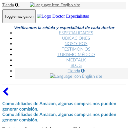
Tienda
English site
Toggle navigation
Verificamos la cédula y especialidad de cada doctor
ESPECIALIDADES
UBICACIONES
NOSOTROS
TESTIMONIOS
TURISMO MÉDICO
MEDTALK
BLOG
Tienda
English site
Como afiliados de Amazon, algunas compras nos pueden
generar comisión.
Como afiliados de Amazon, algunas compras nos pueden
generar comisión.