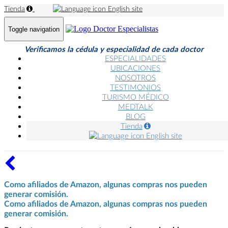
Tienda
English site
Toggle navigation
Verificamos la cédula y especialidad de cada doctor
ESPECIALIDADES
UBICACIONES
NOSOTROS
TESTIMONIOS
TURISMO MÉDICO
MEDTALK
BLOG
Tienda
English site
Como afiliados de Amazon, algunas compras nos pueden
generar comisión.
Como afiliados de Amazon, algunas compras nos pueden
generar comisión.