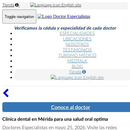
Tienda
English site
Toggle navigation
Verificamos la cédula y especialidad de cada doctor
ESPECIALIDADES
UBICACIONES
NOSOTROS
TESTIMONIOS
TURISMO MÉDICO
MEDTALK
BLOG
Tienda
English site
Conoce al doctor
Clínica dental en Mérida para una salud oral optima
Doctores Especialistas en mayo 25, 2026. Visite las redes