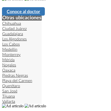
Conoce al doctor
Otras ubicaciones
Chihuahua
Ciudad Juárez
Guadalajara
Los Algodones
Los Cabos
Medellín
Monterrey
Mérida
Nogales
Oaxaca
Piedras Negras
Playa del Carmen
Querétaro
San José
Tijuana
Vallarta