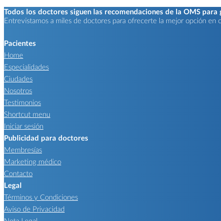
Todos los doctores siguen las recomendaciones de la OMS para ga
Entrevistamos a miles de doctores para ofrecerte la mejor opción en ca
Pacientes
Home
Especialidades
Ciudades
Nosotros
Testimonios
Shortcut menu
Iniciar sesión
Publicidad para doctores
Membresías
Marketing médico
Contacto
Legal
Términos y Condiciones
Aviso de Privacidad
Nota Legal