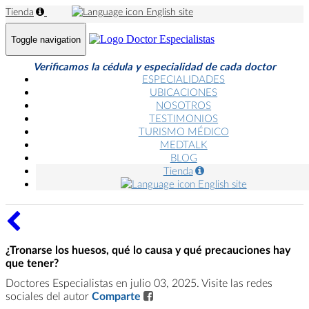
Tienda
English site
Toggle navigation
Verificamos la cédula y especialidad de cada doctor
ESPECIALIDADES
UBICACIONES
NOSOTROS
TESTIMONIOS
TURISMO MÉDICO
MEDTALK
BLOG
Tienda
English site
¿Tronarse los huesos, qué lo causa y qué precauciones hay
que tener?
Doctores Especialistas en julio 03, 2025. Visite las redes
sociales del autor
Comparte