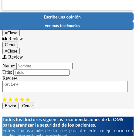
Escribe una opinión
Ver más testimonios
×
Close
Review
Cerrar
×
Close
Review
Name:
Title:
Review:
Enviar
Cerrar
Todos los doctores siguen las recomendaciones de la OMS
para garantizar la seguridad de los pacientes.
Entrevistamos a miles de doctores para ofrecerte la mejor opción en
calidad internacional y profesional.