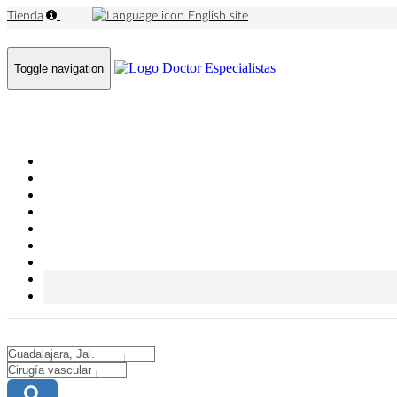
Tienda
English site
Toggle navigation
City
City