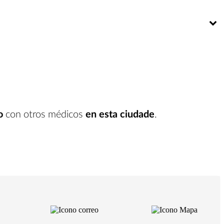
Bú
o
con otros médicos
en esta ciudade
.