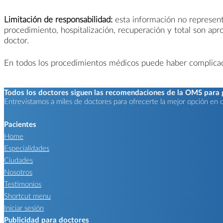
Limitación de responsabilidad:
esta información no representa
procedimiento, hospitalización, recuperación y total son ap
doctor.
En todos los procedimientos médicos puede haber complicacio
Todos los doctores siguen las recomendaciones de la OMS para ga
Entrevistamos a miles de doctores para ofrecerte la mejor opción en ca
Pacientes
Home
Especialidades
Ciudades
Nosotros
Testimonios
Shortcut menu
Iniciar sesión
Publicidad para doctores