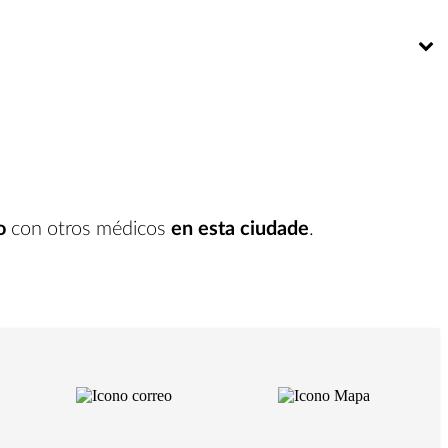
Bú
o
con otros médicos
en esta ciudade
.