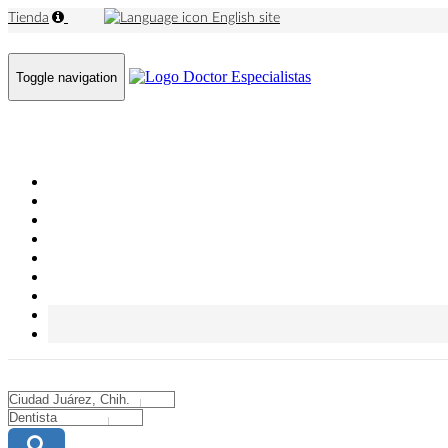
Tienda
English site
Toggle navigation
City
City