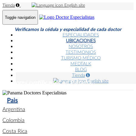
Tienda
English site
Toggle navigation
Verificamos la cédula y especialidad de cada doctor
ESPECIALIDADES
UBICACIONES
NOSOTROS
TESTIMONIOS
TURISMO MÉDICO
MEDTALK
BLOG
Tienda
English site
Doctores certificados en Panamá
Pais
Argentina
Colombia
Costa Rica