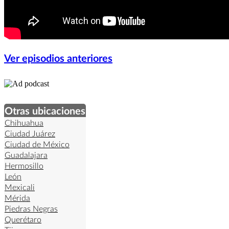
Ver episodios anteriores
Otras ubicaciones
Chihuahua
Ciudad Juárez
Ciudad de México
Guadalajara
Hermosillo
León
Mexicali
Mérida
Piedras Negras
Querétaro