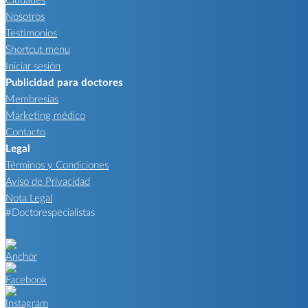
Nosotros
Testimonios
Shortcut menu
Iniciar sesión
Publicidad para doctores
Membresías
Marketing médico
Contacto
Legal
Términos y Condiciones
Aviso de Privacidad
Nota Legal
#Doctorespecialistas