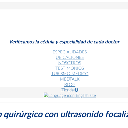
Verificamos la cédula y especialidad de cada doctor
ESPECIALIDADES
UBICACIONES
NOSOTROS
TESTIMONIOS
TURISMO MÉDICO
MEDTALK
BLOG
Tienda
English site
 quirúrgico con ultrasonido focali