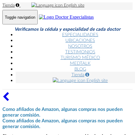
Tienda
English site
Toggle navigation
Verificamos la cédula y especialidad de cada doctor
ESPECIALIDADES
UBICACIONES
NOSOTROS
TESTIMONIOS
TURISMO MÉDICO
MEDTALK
BLOG
Tienda
English site
Como afiliados de Amazon, algunas compras nos pueden
generar comisión.
Como afiliados de Amazon, algunas compras nos pueden
generar comisión.