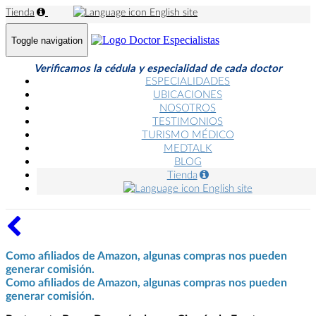
Tienda
English site
Toggle navigation
Verificamos la cédula y especialidad de cada doctor
ESPECIALIDADES
UBICACIONES
NOSOTROS
TESTIMONIOS
TURISMO MÉDICO
MEDTALK
BLOG
Tienda
English site
Como afiliados de Amazon, algunas compras nos pueden
generar comisión.
Como afiliados de Amazon, algunas compras nos pueden
generar comisión.