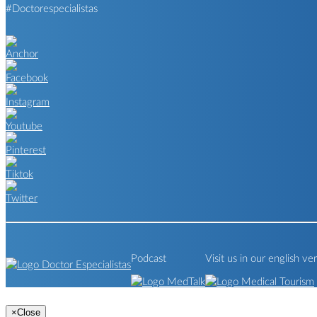
#Doctorespecialistas
Podcast
Visit us in our english ve
×
Close