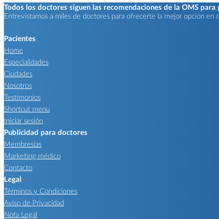
Todos los doctores siguen las recomendaciones de la OMS para ga
Entrevistamos a miles de doctores para ofrecerte la mejor opción en ca
Pacientes
Home
Especialidades
Ciudades
Nosotros
Testimonios
Shortcut menu
Iniciar sesión
Publicidad para doctores
Membresías
Marketing médico
Contacto
Legal
Términos y Condiciones
Aviso de Privacidad
Nota Legal