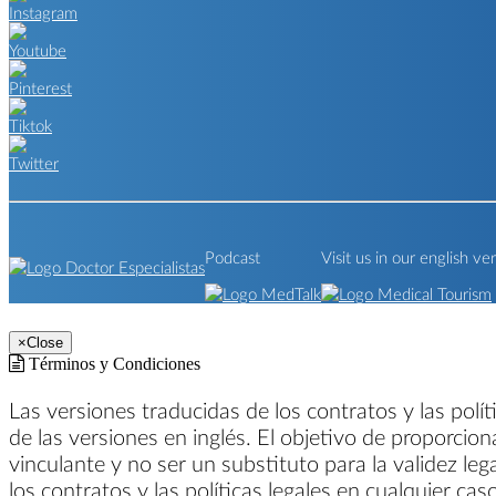
Podcast
Visit us in our english ve
×
Close
Términos y Condiciones
Las versiones traducidas de los contratos y las polí
de las versiones en inglés. El objetivo de proporcion
vinculante y no ser un substituto para la validez leg
los contratos y las políticas legales en cualquier ca