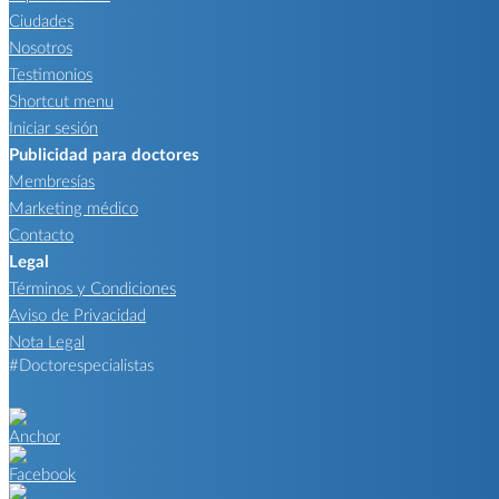
Ciudades
Nosotros
Testimonios
Shortcut menu
Iniciar sesión
Publicidad para doctores
Membresías
Marketing médico
Contacto
Legal
Términos y Condiciones
Aviso de Privacidad
Nota Legal
#Doctorespecialistas