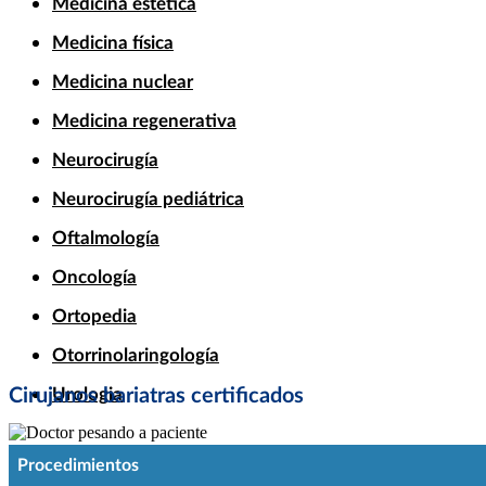
Medicina estética
Medicina física
Medicina nuclear
Medicina regenerativa
Neurocirugía
Neurocirugía pediátrica
Oftalmología
Oncología
Ortopedia
Otorrinolaringología
Cirujanos bariatras certificados
Urologia
Procedimientos