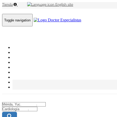
Tienda
English site
Toggle navigation
City
City