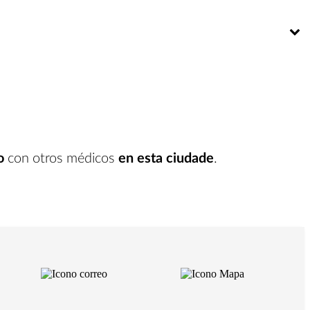
Bú
o
con otros médicos
en esta ciudade
.