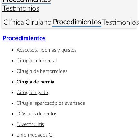
Testimonios
Procedimientos
Clínica
Cirujano
Testimonios
Procedimientos
Abscesos, lipomas y quistes
Cirugía colorrectal
Cirugía de hemorroides
Cirugía de hernia
Cirugía hígado
Cirugía laparoscópica avanzada
Diástasis de rectos
Diverticulitis
Enfermedades GI