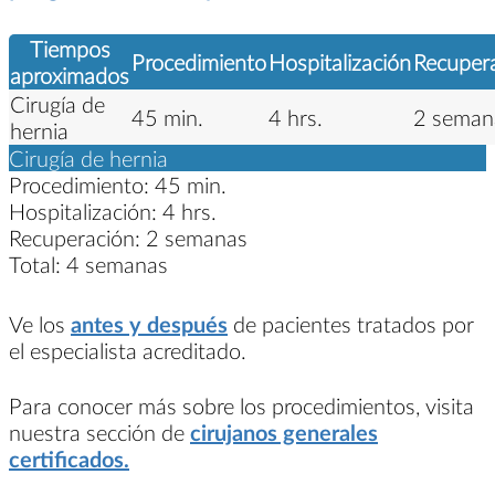
Tiempos
Procedimiento
Hospitalización
Recuper
aproximados
Cirugía de
45 min.
4 hrs.
2 seman
hernia
Cirugía de hernia
Procedimiento:
45 min.
Hospitalización:
4 hrs.
Recuperación:
2 semanas
Total:
4 semanas
Ve los
antes y después
de pacientes tratados por
el especialista acreditado.
Para conocer más sobre los procedimientos, visita
nuestra sección de
cirujanos generales
certificados.