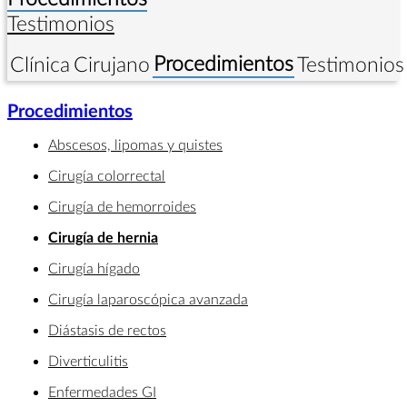
Testimonios
Procedimientos
Clínica
Cirujano
Testimonios
Procedimientos
Abscesos, lipomas y quistes
Cirugía colorrectal
Cirugía de hemorroides
Cirugía de hernia
Cirugía hígado
Cirugía laparoscópica avanzada
Diástasis de rectos
Diverticulitis
Enfermedades GI