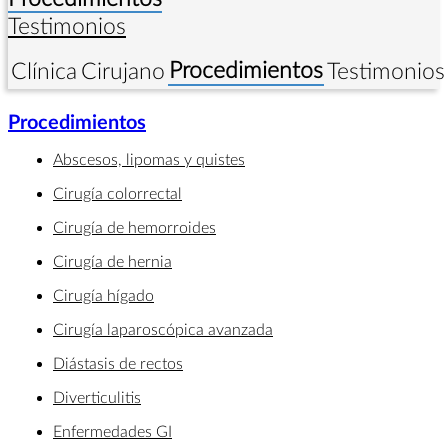
Testimonios
Procedimientos
Clínica
Cirujano
Testimonios
Procedimientos
Abscesos, lipomas y quistes
Cirugía colorrectal
Cirugía de hemorroides
Cirugía de hernia
Cirugía hígado
Cirugía laparoscópica avanzada
Diástasis de rectos
Diverticulitis
Enfermedades GI