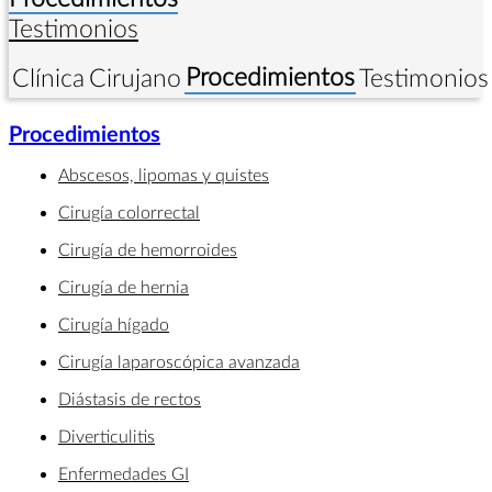
Testimonios
Procedimientos
Clínica
Cirujano
Testimonios
Procedimientos
Abscesos, lipomas y quistes
Cirugía colorrectal
Cirugía de hemorroides
Cirugía de hernia
Cirugía hígado
Cirugía laparoscópica avanzada
Diástasis de rectos
Diverticulitis
Enfermedades GI