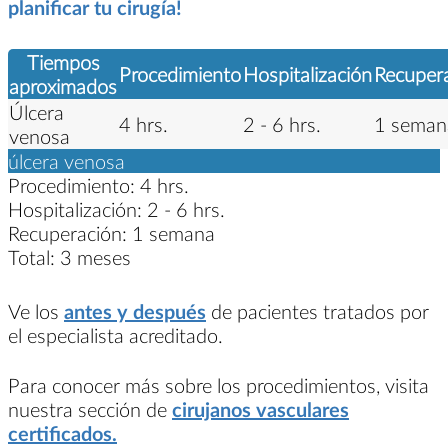
planificar tu cirugía!
Tiempos
Procedimiento
Hospitalización
Recuper
aproximados
Úlcera
4 hrs.
2 - 6 hrs.
1 seman
venosa
úlcera venosa
Procedimiento:
4 hrs.
Hospitalización:
2 - 6 hrs.
Recuperación:
1 semana
Total:
3 meses
Ve los
antes y después
de pacientes tratados por
el especialista acreditado.
Para conocer más sobre los procedimientos, visita
nuestra sección de
cirujanos vasculares
certificados.