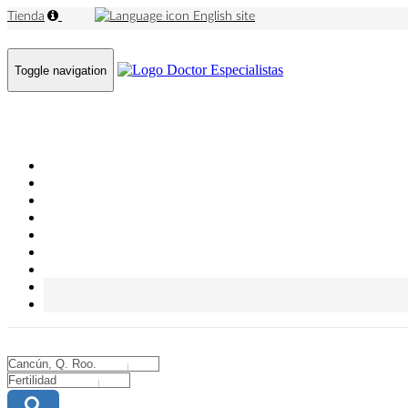
Tienda
English site
Toggle navigation
City
City