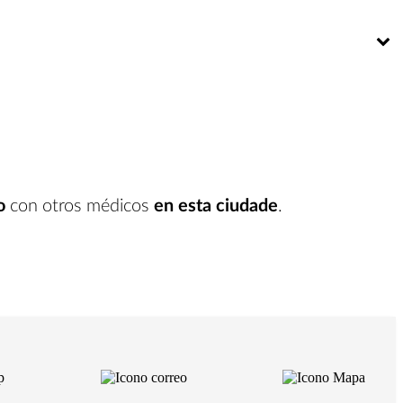
Bú
o
con otros médicos
en esta ciudade
.