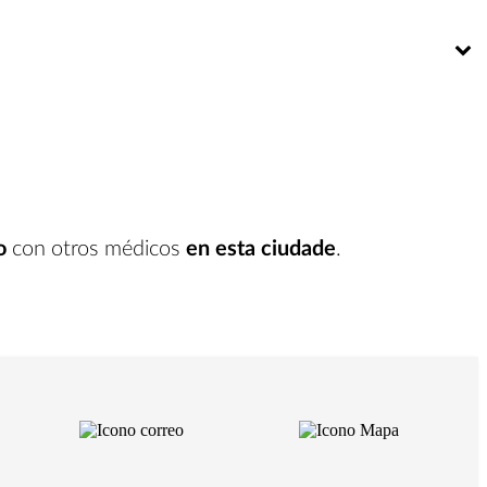
Bú
o
con otros médicos
en esta ciudade
.