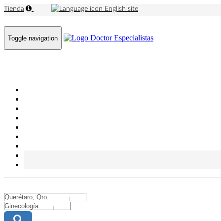
Tienda
English site
Toggle navigation
City
City