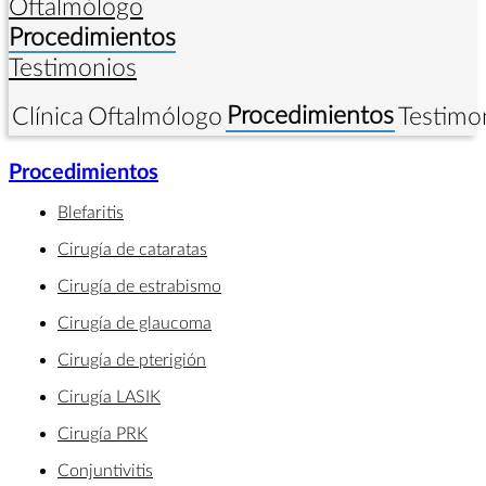
Oftalmólogo
Procedimientos
Testimonios
Procedimientos
Clínica
Oftalmólogo
Testimo
Procedimientos
Blefaritis
Cirugía de cataratas
Cirugía de estrabismo
Cirugía de glaucoma
Cirugía de pterigión
Cirugía LASIK
Cirugía PRK
Conjuntivitis