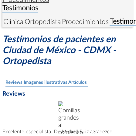
Testimonios
Testimon
Clínica
Ortopedista
Procedimientos
Testimonios de pacientes en
Ciudad de México - CDMX -
Ortopedista
-
Reviews
Imagenes ilustrativas
Artículos
-
Reviews
Excelente especialista. Dr. Michell Ruiz agradezco