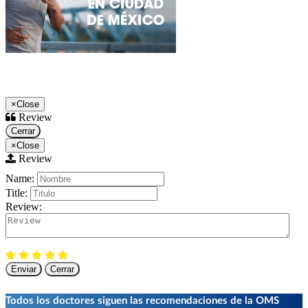
×
Close
Review
Cerrar
×
Close
Review
Name:
Title:
Review:
Enviar
Cerrar
Todos los doctores siguen las recomendaciones de la OMS