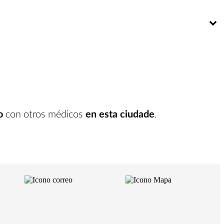
Bú
o
con otros médicos
en esta ciudade
.