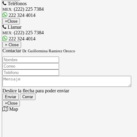
Teléfonos
(222) 225 7384
MEX:
222 324 4014
×
Close
Llamar
(222) 225 7384
MEX:
222 324 4014
×
Close
Contactar
Dr. Guillermina Ramirez Orozco
Nombre:
Correo:
Teléfono:
Mensaje:
Deslice la flecha para poder enviar
Enviar
Cerrar
×
Close
Map