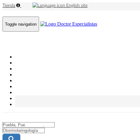
Tienda
English site
Toggle navigation
City
City