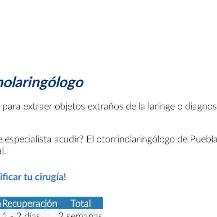
nolaringólogo
para extraer objetos extraños de la laringe o diagnos
especialista acudir? El otorrinolaringólogo de Puebla
l.
icar tu cirugía!
n
Recuperación
Total
1 - 2 días
2 semanas