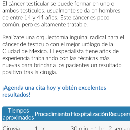
El cáncer testicular se puede formar en uno o
ambos testículos, usualmente se da en hombres
de entre 14 y 44 años. Este cáncer es poco
común, pero es altamente tratable.
Realízate una orquiectomía inguinal radical para el
cáncer de testículo con el mejor urólogo de la
Ciudad de México. El especialista tiene años de
experiencia trabajando con las técnicas más
nuevas para brindar a los pacientes un resultado
positivo tras la cirugía.
¡Agenda una cita hoy y obtén excelentes
resultados!
Tiempos
Procedimiento
Hospitalización
Recuper
aproximados
Cirugía
1 hr.
30 min. - 1 hr.
2 seman