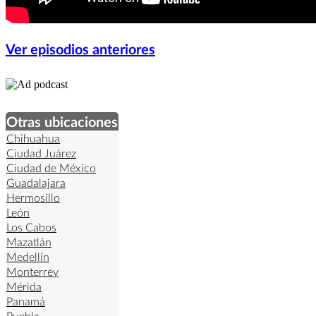
Ver episodios anteriores
Otras ubicaciones
Chihuahua
Ciudad Juárez
Ciudad de México
Guadalajara
Hermosillo
León
Los Cabos
Mazatlán
Medellín
Monterrey
Mérida
Panamá
Puebla