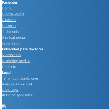
Pacientes
Home
Especialidades
Ciudades
Nosotros
Testimonios
Shortcut menu
Iniciar sesión
Publicidad para doctores
Membresías
Marketing médico
Contacto
Legal
Términos y Condiciones
Aviso de Privacidad
Nota Legal
#Doctorespecialistas