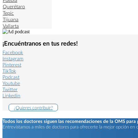
Querétaro
Tepic
Tijuana
Vallarta
¡Encuéntranos en tus redes!
Facebook
Instagram
Pinterest
TikTok
Podcast
Youtube
Twitter
Linkedin
¿Quieres contribuir?
Todos los doctores siguen las recomendaciones de la OMS para ga
Entrevistamos a miles de doctores para ofrecerte la mejor opción en ca