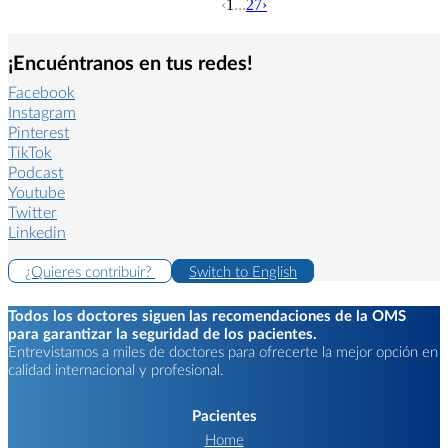
‹
1
...
27
›
¡Encuéntranos en tus redes!
Facebook
Instagram
Pinterest
TikTok
Podcast
Youtube
Twitter
Linkedin
¿Quieres contribuir?
Switch to English
Todos los doctores siguen las recomendaciones de la OMS
para garantizar la seguridad de los pacientes.
Entrevistamos a miles de doctores para ofrecerte la mejor opción en
calidad internacional y profesional.
Pacientes
Home