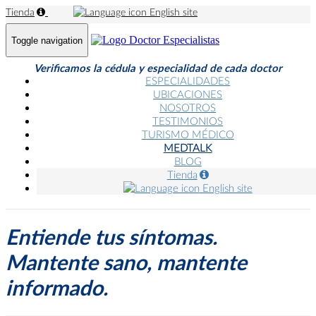
Tienda
English site
Toggle navigation
Verificamos la cédula y especialidad de cada doctor
ESPECIALIDADES
UBICACIONES
NOSOTROS
TESTIMONIOS
TURISMO MÉDICO
MEDTALK
BLOG
Tienda
English site
Entiende tus síntomas.
Mantente sano, mantente
informado.