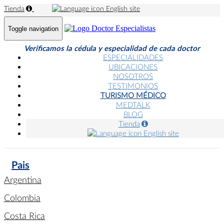
Tienda
English site
Toggle navigation
Verificamos la cédula y especialidad de cada doctor
ESPECIALIDADES
UBICACIONES
NOSOTROS
TESTIMONIOS
TURISMO MÉDICO
MEDTALK
BLOG
Tienda
English site
Pais
Argentina
Colombia
Costa Rica