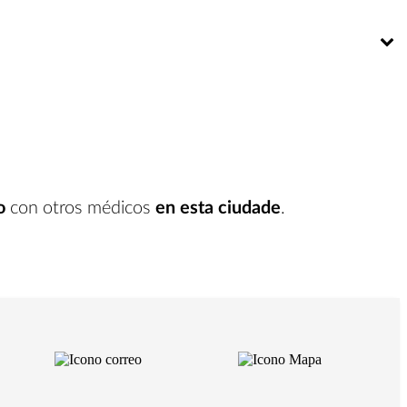
Bú
o
con otros médicos
en esta ciudade
.