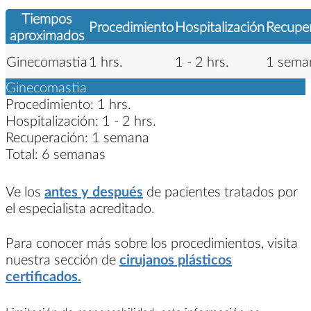
Tiempos
Procedimiento
Hospitalización
Recupe
aproximados
Ginecomastia
1 hrs.
1 - 2 hrs.
1 sema
Ginecomastia
Procedimiento:
1 hrs.
Hospitalización:
1 - 2 hrs.
Recuperación:
1 semana
Total:
6 semanas
Ve los
antes y después
de pacientes tratados por
el especialista acreditado.
Para conocer más sobre los procedimientos, visita
nuestra sección de
cirujanos plásticos
certificados.