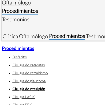
Oftalmólogo
Procedimientos
Testimonios
Procedimientos
Clínica
Oftalmólogo
Testimo
Procedimientos
Blefaritis
Cirugía de cataratas
Cirugía de estrabismo
Cirugía de glaucoma
Cirugía de pterigión
Cirugía LASIK
Cirugía PRK