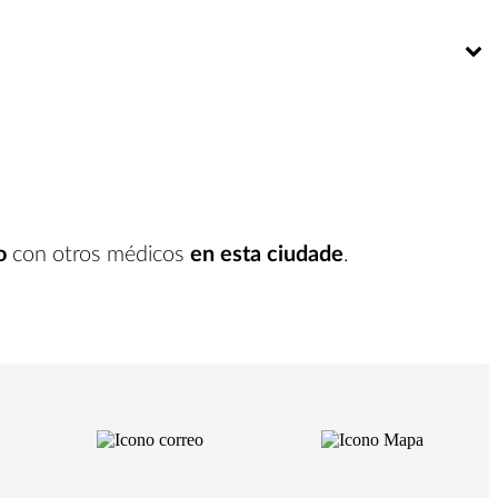
Bú
o
con otros médicos
en esta ciudade
.