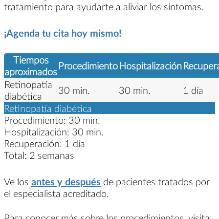
tratamiento para ayudarte a aliviar los síntomas.
¡Agenda tu cita hoy mismo!
Tiempos
Procedimiento
Hospitalización
Recuper
aproximados
Retinopatía
30 min.
30 min.
1 día
diabética
Retinopatía diabética
Procedimiento:
30 min.
Hospitalización:
30 min.
Recuperación:
1 día
Total:
2 semanas
Ve los
antes y después
de pacientes tratados por
el especialista acreditado.
Para conocer más sobre los procedimientos, visita