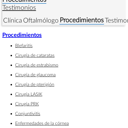
Testimonios
Procedimientos
Clínica
Oftalmólogo
Testimo
Procedimientos
Blefaritis
Cirugía de cataratas
Cirugía de estrabismo
Cirugía de glaucoma
Cirugía de pterigión
Cirugía LASIK
Cirugía PRK
Conjuntivitis
Enfermedades de la córnea