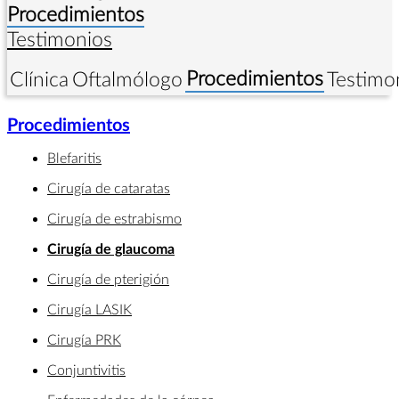
Procedimientos
Testimonios
Procedimientos
Clínica
Oftalmólogo
Testimo
Procedimientos
Blefaritis
Cirugía de cataratas
Cirugía de estrabismo
Cirugía de glaucoma
Cirugía de pterigión
Cirugía LASIK
Cirugía PRK
Conjuntivitis