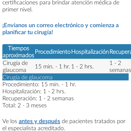
certificaciones para brindar atención médica de
primer nivel.
¡Envíanos un correo electrónico y comienza a
planificar tu cirugía!
Tiempos
Procedimiento
Hospitalización
Recuper
aproximados
Cirugía de
1 - 2
15 min. - 1 hr.
1 - 2 hrs.
glaucoma
semana
Cirugía de glaucoma
Procedimiento:
15 min. - 1 hr.
Hospitalización:
1 - 2 hrs.
Recuperación:
1 - 2 semanas
Total:
2 - 3 meses
Ve los
antes y después
de pacientes tratados por
el especialista acreditado.