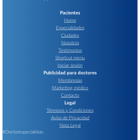
Pacientes
Home
Especialidades
Ciudades
Nosotros
Testimonios
Shortcut menu
Iniciar sesión
Publicidad para doctores
Membresías
Marketing médico
Contacto
Legal
Términos y Condiciones
Aviso de Privacidad
Nota Legal
#Doctorespecialistas