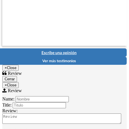
Escribe una opinión
Ver más testimonios
×
Close
Review
Cerrar
×
Close
Review
Name:
Title:
Review: