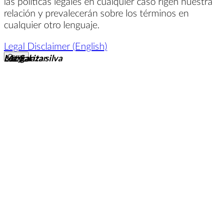
las políticas legales en cualquier caso rigen nuestra
relación y prevalecerán sobre los términos en
cualquier otro lenguaje.
Legal Disclaimer (English)
Margarita silva
Luz Salazar
Lucy
Cerrar