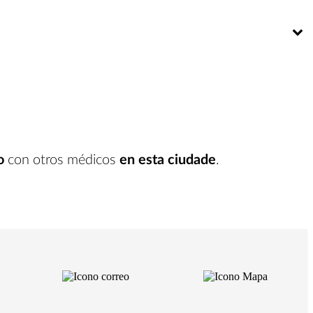
Bú
o
con otros médicos
en esta ciudade
.