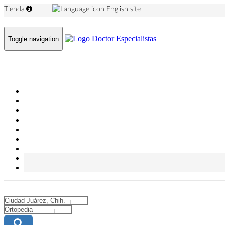
Tienda
English site
Toggle navigation
City
City