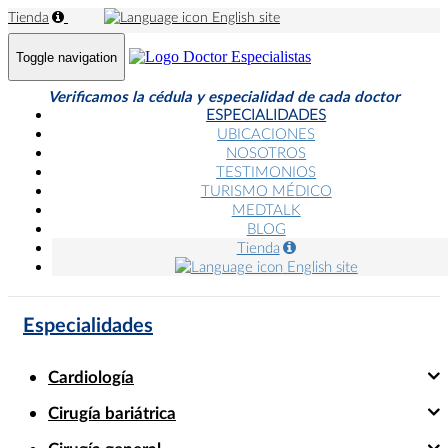
Tienda
English site
Toggle navigation
Verificamos la cédula y especialidad de cada doctor
ESPECIALIDADES
UBICACIONES
NOSOTROS
TESTIMONIOS
TURISMO MÉDICO
MEDTALK
BLOG
Tienda
English site
Especialidades
Cardiología
Cirugía bariátrica