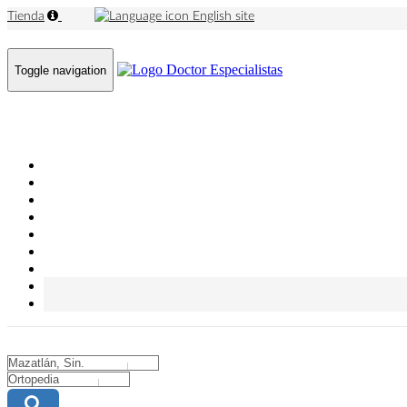
Tienda
English site
Toggle navigation
City
City