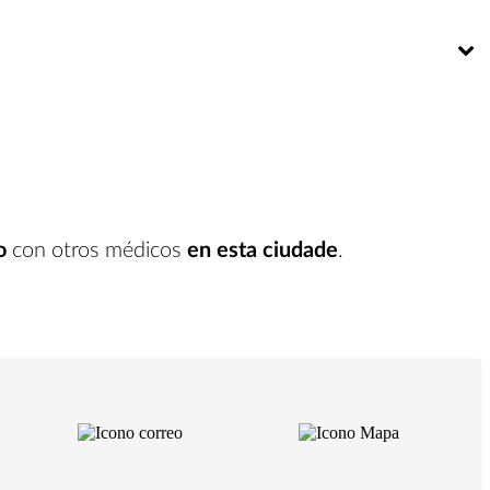
Bú
o
con otros médicos
en esta ciudade
.