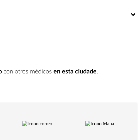
Bú
o
con otros médicos
en esta ciudade
.