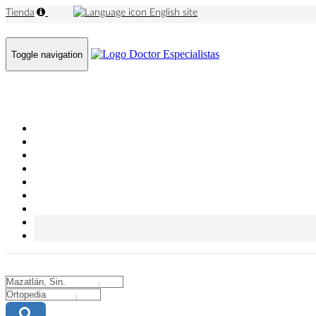
Tienda
English site
Toggle navigation
City
City