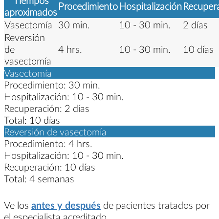
Procedimiento
Hospitalización
Recuper
aproximados
Vasectomía
30 min.
10 - 30 min.
2 días
Reversión
de
4 hrs.
10 - 30 min.
10 días
vasectomía
Vasectomía
Procedimiento:
30 min.
Hospitalización:
10 - 30 min.
Recuperación:
2 días
Total:
10 días
Reversión de vasectomía
Procedimiento:
4 hrs.
Hospitalización:
10 - 30 min.
Recuperación:
10 días
Total:
4 semanas
Ve los
antes y después
de pacientes tratados por
el especialista acreditado.