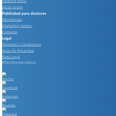
Shortcut menu
Iniciar sesión
Publicidad para doctores
Membresías
Marketing médico
Contacto
Legal
Términos y Condiciones
Aviso de Privacidad
Nota Legal
#Doctorespecialistas