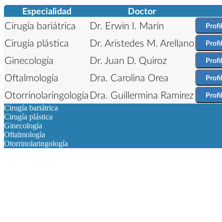
Especialidad
Doctor
Cirugía bariátrica
Dr. Erwin I. Marín
Profi
Cirugía plástica
Dr. Aristedes M. Arellano
Profi
Ginecología
Dr. Juan D. Quiroz
Profi
Oftalmología
Dra. Carolina Orea
Profi
Otorrinolaringología
Dra. Guillermina Ramirez
Profi
Cirugía bariátrica
Cirugía plástica
Ginecología
Oftalmología
Otorrinolaringología