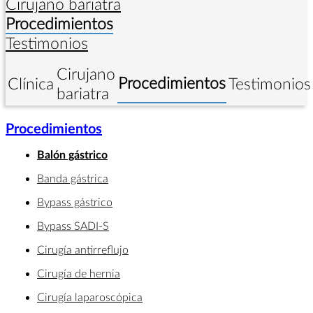
Cirujano bariatra
Procedimientos
Testimonios
Cirujano
Procedimientos
Clínica
Testimonios
bariatra
Procedimientos
Balón gástrico
Banda gástrica
Bypass gástrico
Bypass SADI-S
Cirugía antirreflujo
Cirugía de hernia
Cirugía laparoscópica